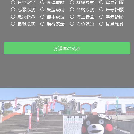
道中安全
開運成就
就職成就
傘寿祈願
心願成就
安産成就
合格成就
米寿祈願
息災延命
無事成長
海上安全
卒寿祈願
良縁成就
航行安全
方位除災
黒星除災
お護摩の流れ