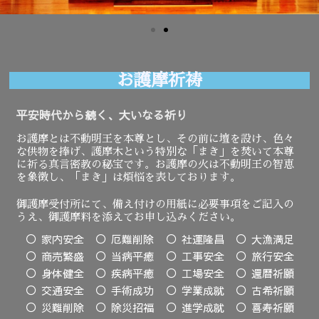
お護摩祈祷
平安時代から続く、大いなる祈り
お護摩とは不動明王を本尊とし、その前に壇を設け、色々
な供物を捧げ、護摩木という特別な「まき」を焚いて本尊
に祈る真言密教の秘宝です。お護摩の火は不動明王の智恵
を象徴し、「まき」は煩悩を表しております。
御護摩受付所にて、備え付けの用紙に必要事項をご記入の
うえ、御護摩料を添えてお申し込みください。
家内安全
厄難削除
社運隆昌
大漁満足
商売繁盛
当病平癒
工事安全
旅行安全
身体健全
疾病平癒
工場安全
還暦祈願
交通安全
手術成功
学業成就
古希祈願
災難削除
除災招福
進学成就
喜寿祈願