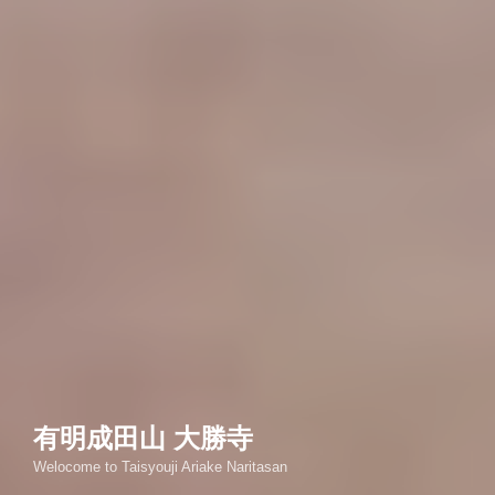
有明成田山 大勝寺
Welocome to Taisyouji Ariake Naritasan